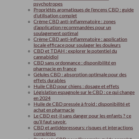
psychotropes
Propriétés aromatiques de l’encens CBD : guide
d’utilisation complet
Crème CBD anti-inflammatoire : zones
d’application recommandées pour un
soulagement optimal
Crème CBD anti-inflammatoire : application
locale efficace pour soulager les douleurs
CBD et TDAH : explorer le potentiel du
cannabidiol
CBD sans ordonnance : disponibilité en
pharmacie en france
Gélules CBD : absorption optimale pour des
effets durables
Huile CBD pour chiens : dosage et effets
Législation espagnole sur le CBD : ce qui change
en 2024
Huile de CBD pressée à froid : disponibilité et
achat en pharmacie
Le CBD est-il sans danger pour les enfants ? ce
qu’il faut savoir.
CBD et antidépresseurs: risques et interactions
complètes