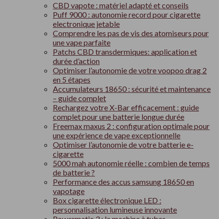
CBD vapote : matériel adapté et conseils
Puff 9000 : autonomie record pour cigarette
electronique jetable
Comprendre les pas de vis des atomiseurs pour
une vape parfaite
Patchs CBD transdermiques: application et
durée d’action
Optimiser l’autonomie de votre voopoo drag 2
en 5 étapes
Accumulateurs 18650 : sécurité et maintenance
– guide complet
Rechargez votre X-Bar efficacement : guide
complet pour une batterie longue durée
Freemax maxus 2 : configuration optimale pour
une expérience de vape exceptionnelle
Optimiser l’autonomie de votre batterie e-
cigarette
5000 mah autonomie réelle : combien de temps
de batterie ?
Performance des accus samsung 18650 en
vapotage
Box cigarette électronique LED :
personnalisation lumineuse innovante
Powermatic 3 : la machine à tubes