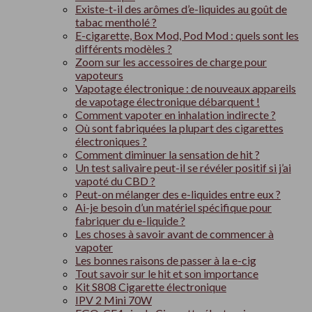
Existe-t-il des arômes d’e-liquides au goût de
tabac mentholé ?
E-cigarette, Box Mod, Pod Mod : quels sont les
différents modèles ?
Zoom sur les accessoires de charge pour
vapoteurs
Vapotage électronique : de nouveaux appareils
de vapotage électronique débarquent !
Comment vapoter en inhalation indirecte ?
Où sont fabriquées la plupart des cigarettes
électroniques ?
Comment diminuer la sensation de hit ?
Un test salivaire peut-il se révéler positif si j’ai
vapoté du CBD ?
Peut-on mélanger des e-liquides entre eux ?
Ai-je besoin d’un matériel spécifique pour
fabriquer du e-liquide ?
Les choses à savoir avant de commencer à
vapoter
Les bonnes raisons de passer à la e-cig
Tout savoir sur le hit et son importance
Kit S808 Cigarette électronique
IPV 2 Mini 70W