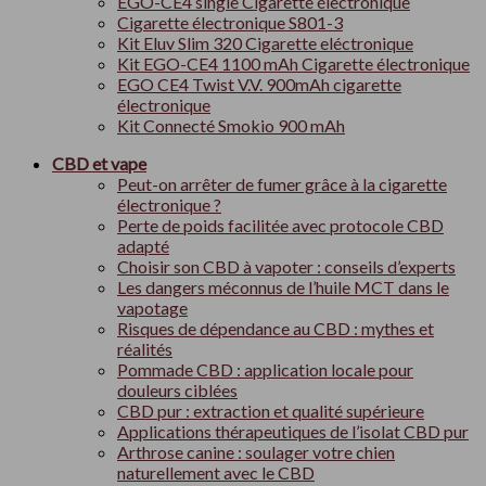
EGO-CE4 single Cigarette électronique
Cigarette électronique S801-3
Kit Eluv Slim 320 Cigarette eléctronique
Kit EGO-CE4 1100 mAh Cigarette électronique
EGO CE4 Twist V.V. 900mAh cigarette
électronique
Kit Connecté Smokio 900 mAh
CBD et vape
Peut-on arrêter de fumer grâce à la cigarette
électronique ?
Perte de poids facilitée avec protocole CBD
adapté
Choisir son CBD à vapoter : conseils d’experts
Les dangers méconnus de l’huile MCT dans le
vapotage
Risques de dépendance au CBD : mythes et
réalités
Pommade CBD : application locale pour
douleurs ciblées
CBD pur : extraction et qualité supérieure
Applications thérapeutiques de l’isolat CBD pur
Arthrose canine : soulager votre chien
naturellement avec le CBD