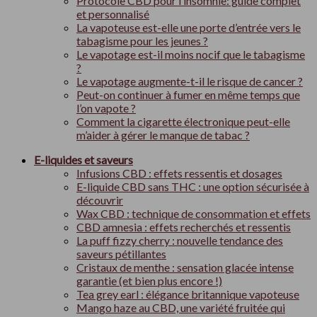
Protocole CBD pour l’insomnie: guide complet
et personnalisé
La vapoteuse est-elle une porte d’entrée vers le
tabagisme pour les jeunes ?
Le vapotage est-il moins nocif que le tabagisme
?
Le vapotage augmente-t-il le risque de cancer ?
Peut-on continuer à fumer en même temps que
l’on vapote ?
Comment la cigarette électronique peut-elle
m’aider à gérer le manque de tabac ?
E-liquides et saveurs
Infusions CBD : effets ressentis et dosages
E-liquide CBD sans THC : une option sécurisée à
découvrir
Wax CBD : technique de consommation et effets
CBD amnesia : effets recherchés et ressentis
La puff fizzy cherry : nouvelle tendance des
saveurs pétillantes
Cristaux de menthe : sensation glacée intense
garantie (et bien plus encore !)
Tea grey earl : élégance britannique vapoteuse
Mango haze au CBD, une variété fruitée qui