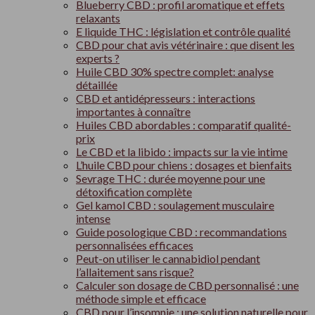
Blueberry CBD : profil aromatique et effets
relaxants
E liquide THC : législation et contrôle qualité
CBD pour chat avis vétérinaire : que disent les
experts ?
Huile CBD 30% spectre complet: analyse
détaillée
CBD et antidépresseurs : interactions
importantes à connaître
Huiles CBD abordables : comparatif qualité-
prix
Le CBD et la libido : impacts sur la vie intime
L’huile CBD pour chiens : dosages et bienfaits
Sevrage THC : durée moyenne pour une
détoxification complète
Gel kamol CBD : soulagement musculaire
intense
Guide posologique CBD : recommandations
personnalisées efficaces
Peut-on utiliser le cannabidiol pendant
l’allaitement sans risque?
Calculer son dosage de CBD personnalisé : une
méthode simple et efficace
CBD pour l’insomnie : une solution naturelle pour