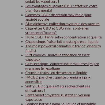
séduit les vapoteurs !
Les avantages du gelato CBD : effet sur votre
bien-être mental
Gommes CBD : discrétion maximale pour
anxiété sociale
Blue alchemy : collection mystique des saveurs
Cigarettes CBD et CBG avis : sont-elles
vraiment efficaces?
Huile CBD : tarifs selon concentration et qualité
Chupa chups fraise-lait : nostalgie en e-liquide
The most powerful cannabis in france: where to
find it?
Puff cookies : nouvelle tendance dessert
vapoteux
Outil pratique : convertisseur millilitres (ml) en
grammes (g) expliqué
Crumble fruits : du dessert au e-liquide
H4CBD pas cher : qualité premium à prix
accessible
Sniffy CBD : quels effets recherchent ses
utilisateurs ?
Fanta violet : mystère gustatif en version
vapoteuse
Bonbon barbe à papa : e-liquide et nostalgie