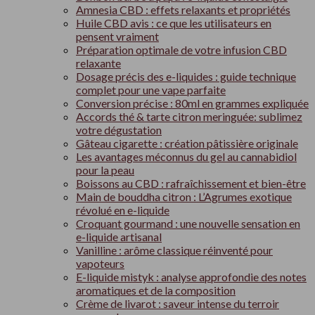
Amnesia CBD : effets relaxants et propriétés
Huile CBD avis : ce que les utilisateurs en
pensent vraiment
Préparation optimale de votre infusion CBD
relaxante
Dosage précis des e-liquides : guide technique
complet pour une vape parfaite
Conversion précise : 80ml en grammes expliquée
Accords thé & tarte citron meringuée: sublimez
votre dégustation
Gâteau cigarette : création pâtissière originale
Les avantages méconnus du gel au cannabidiol
pour la peau
Boissons au CBD : rafraîchissement et bien-être
Main de bouddha citron : L’Agrumes exotique
révolué en e-liquide
Croquant gourmand : une nouvelle sensation en
e-liquide artisanal
Vanilline : arôme classique réinventé pour
vapoteurs
E-liquide mistyk : analyse approfondie des notes
aromatiques et de la composition
Crème de livarot : saveur intense du terroir