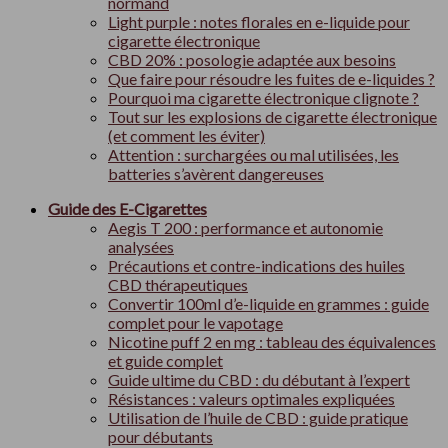
normand
Light purple : notes florales en e-liquide pour
cigarette électronique
CBD 20% : posologie adaptée aux besoins
Que faire pour résoudre les fuites de e-liquides ?
Pourquoi ma cigarette électronique clignote ?
Tout sur les explosions de cigarette électronique
(et comment les éviter)
Attention : surchargées ou mal utilisées, les
batteries s’avèrent dangereuses
Guide des E-Cigarettes
Aegis T 200 : performance et autonomie
analysées
Précautions et contre-indications des huiles
CBD thérapeutiques
Convertir 100ml d’e-liquide en grammes : guide
complet pour le vapotage
Nicotine puff 2 en mg : tableau des équivalences
et guide complet
Guide ultime du CBD : du débutant à l’expert
Résistances : valeurs optimales expliquées
Utilisation de l’huile de CBD : guide pratique
pour débutants