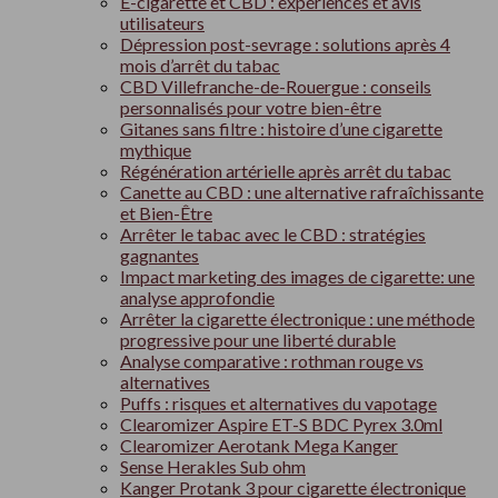
E-cigarette et CBD : expériences et avis
utilisateurs
Dépression post-sevrage : solutions après 4
mois d’arrêt du tabac
CBD Villefranche-de-Rouergue : conseils
personnalisés pour votre bien-être
Gitanes sans filtre : histoire d’une cigarette
mythique
Régénération artérielle après arrêt du tabac
Canette au CBD : une alternative rafraîchissante
et Bien-Être
Arrêter le tabac avec le CBD : stratégies
gagnantes
Impact marketing des images de cigarette: une
analyse approfondie
Arrêter la cigarette électronique : une méthode
progressive pour une liberté durable
Analyse comparative : rothman rouge vs
alternatives
Puffs : risques et alternatives du vapotage
Clearomizer Aspire ET-S BDC Pyrex 3.0ml
Clearomizer Aerotank Mega Kanger
Sense Herakles Sub ohm
Kanger Protank 3 pour cigarette électronique