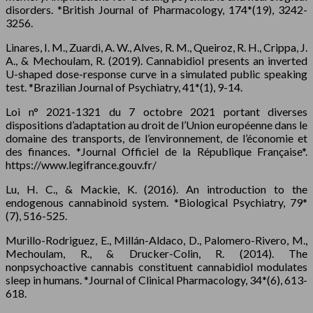
disorders. *British Journal of Pharmacology, 174*(19), 3242-
3256.
Linares, I. M., Zuardi, A. W., Alves, R. M., Queiroz, R. H., Crippa, J.
A., & Mechoulam, R. (2019). Cannabidiol presents an inverted
U-shaped dose-response curve in a simulated public speaking
test. *Brazilian Journal of Psychiatry, 41*(1), 9-14.
Loi n° 2021-1321 du 7 octobre 2021 portant diverses
dispositions d’adaptation au droit de l’Union européenne dans le
domaine des transports, de l’environnement, de l’économie et
des finances. *Journal Officiel de la République Française*.
https://www.legifrance.gouv.fr/
Lu, H. C., & Mackie, K. (2016). An introduction to the
endogenous cannabinoid system. *Biological Psychiatry, 79*
(7), 516-525.
Murillo-Rodriguez, E., Millán-Aldaco, D., Palomero-Rivero, M.,
Mechoulam, R., & Drucker-Colin, R. (2014). The
nonpsychoactive cannabis constituent cannabidiol modulates
sleep in humans. *Journal of Clinical Pharmacology, 34*(6), 613-
618.