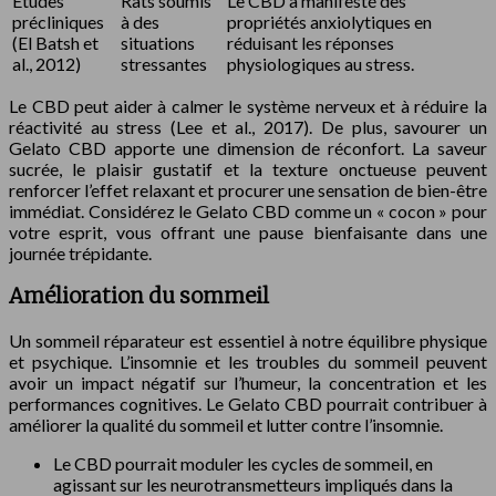
Études
Rats soumis
Le CBD a manifesté des
précliniques
à des
propriétés anxiolytiques en
(El Batsh et
situations
réduisant les réponses
al., 2012)
stressantes
physiologiques au stress.
Le CBD peut aider à calmer le système nerveux et à réduire la
réactivité au stress (Lee et al., 2017). De plus, savourer un
Gelato CBD apporte une dimension de réconfort. La saveur
sucrée, le plaisir gustatif et la texture onctueuse peuvent
renforcer l’effet relaxant et procurer une sensation de bien-être
immédiat. Considérez le Gelato CBD comme un « cocon » pour
votre esprit, vous offrant une pause bienfaisante dans une
journée trépidante.
Amélioration du sommeil
Un sommeil réparateur est essentiel à notre équilibre physique
et psychique. L’insomnie et les troubles du sommeil peuvent
avoir un impact négatif sur l’humeur, la concentration et les
performances cognitives. Le Gelato CBD pourrait contribuer à
améliorer la qualité du sommeil et lutter contre l’insomnie.
Le CBD pourrait moduler les cycles de sommeil, en
agissant sur les neurotransmetteurs impliqués dans la