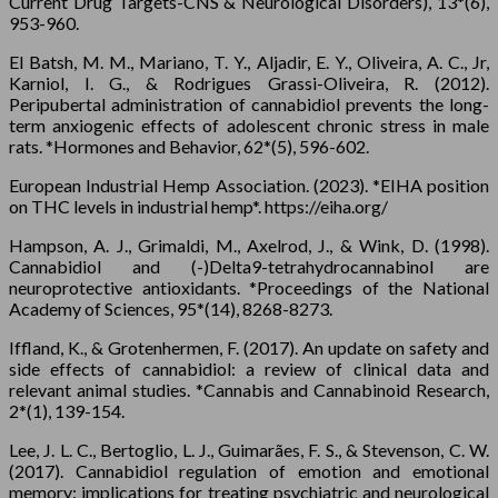
Current Drug Targets-CNS & Neurological Disorders), 13*(6),
953-960.
El Batsh, M. M., Mariano, T. Y., Aljadir, E. Y., Oliveira, A. C., Jr,
Karniol, I. G., & Rodrigues Grassi-Oliveira, R. (2012).
Peripubertal administration of cannabidiol prevents the long-
term anxiogenic effects of adolescent chronic stress in male
rats. *Hormones and Behavior, 62*(5), 596-602.
European Industrial Hemp Association. (2023). *EIHA position
on THC levels in industrial hemp*. https://eiha.org/
Hampson, A. J., Grimaldi, M., Axelrod, J., & Wink, D. (1998).
Cannabidiol and (-)Delta9-tetrahydrocannabinol are
neuroprotective antioxidants. *Proceedings of the National
Academy of Sciences, 95*(14), 8268-8273.
Iffland, K., & Grotenhermen, F. (2017). An update on safety and
side effects of cannabidiol: a review of clinical data and
relevant animal studies. *Cannabis and Cannabinoid Research,
2*(1), 139-154.
Lee, J. L. C., Bertoglio, L. J., Guimarães, F. S., & Stevenson, C. W.
(2017). Cannabidiol regulation of emotion and emotional
memory: implications for treating psychiatric and neurological