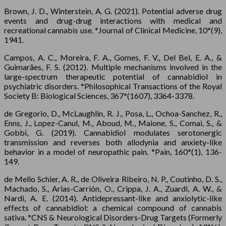
Brown, J. D., Winterstein, A. G. (2021). Potential adverse drug
events and drug-drug interactions with medical and
recreational cannabis use. *Journal of Clinical Medicine, 10*(9),
1941.
Campos, A. C., Moreira, F. A., Gomes, F. V., Del Bel, E. A., &
Guimarães, F. S. (2012). Multiple mechanisms involved in the
large-spectrum therapeutic potential of cannabidiol in
psychiatric disorders. *Philosophical Transactions of the Royal
Society B: Biological Sciences, 367*(1607), 3364-3378.
de Gregorio, D., McLaughlin, R. J., Posa, L., Ochoa-Sanchez, R.,
Enns, J., Lopez-Canul, M., Aboud, M., Maione, S., Comai, S., &
Gobbi, G. (2019). Cannabidiol modulates serotonergic
transmission and reverses both allodynia and anxiety-like
behavior in a model of neuropathic pain. *Pain, 160*(1), 136-
149.
de Mello Schier, A. R., de Oliveira Ribeiro, N. P., Coutinho, D. S.,
Machado, S., Arias-Carrión, O., Crippa, J. A., Zuardi, A. W., &
Nardi, A. E. (2014). Antidepressant-like and anxiolytic-like
effects of cannabidiol: a chemical compound of cannabis
sativa. *CNS & Neurological Disorders-Drug Targets (Formerly