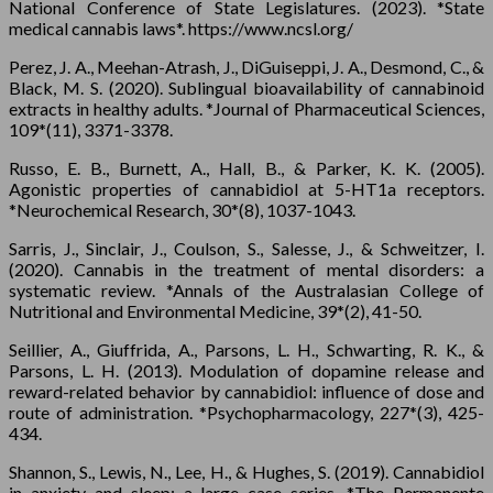
National Conference of State Legislatures. (2023). *State
medical cannabis laws*. https://www.ncsl.org/
Perez, J. A., Meehan-Atrash, J., DiGuiseppi, J. A., Desmond, C., &
Black, M. S. (2020). Sublingual bioavailability of cannabinoid
extracts in healthy adults. *Journal of Pharmaceutical Sciences,
109*(11), 3371-3378.
Russo, E. B., Burnett, A., Hall, B., & Parker, K. K. (2005).
Agonistic properties of cannabidiol at 5-HT1a receptors.
*Neurochemical Research, 30*(8), 1037-1043.
Sarris, J., Sinclair, J., Coulson, S., Salesse, J., & Schweitzer, I.
(2020). Cannabis in the treatment of mental disorders: a
systematic review. *Annals of the Australasian College of
Nutritional and Environmental Medicine, 39*(2), 41-50.
Seillier, A., Giuffrida, A., Parsons, L. H., Schwarting, R. K., &
Parsons, L. H. (2013). Modulation of dopamine release and
reward-related behavior by cannabidiol: influence of dose and
route of administration. *Psychopharmacology, 227*(3), 425-
434.
Shannon, S., Lewis, N., Lee, H., & Hughes, S. (2019). Cannabidiol
in anxiety and sleep: a large case series. *The Permanente