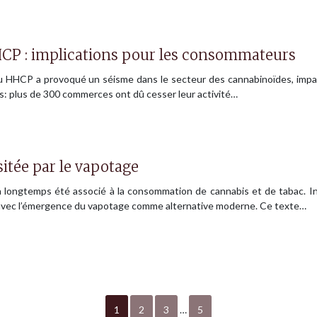
CP : implications pour les consommateurs
u HHCP a provoqué un séisme dans le secteur des cannabinoïdes, im
es: plus de 300 commerces ont dû cesser leur activité…
sitée par le vapotage
a longtemps été associé à la consommation de cannabis et de tabac. Ini
 avec l’émergence du vapotage comme alternative moderne. Ce texte…
1
2
3
…
5