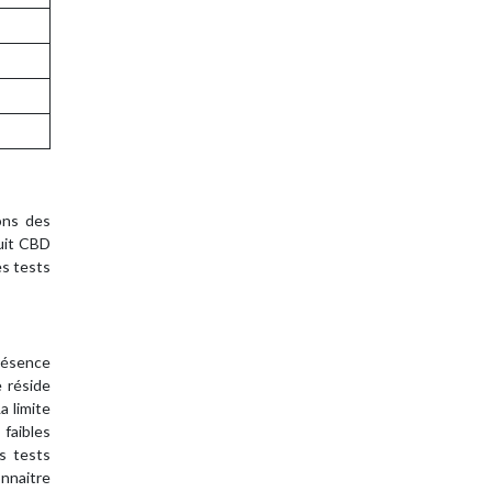
ions des
uit CBD
es tests
présence
e réside
a limite
 faibles
s tests
onnaitre