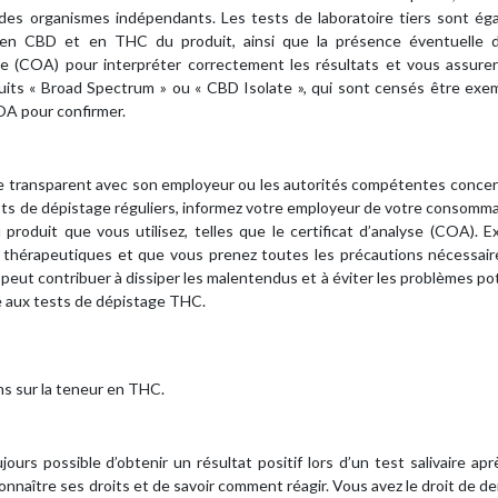
ar des organismes indépendants. Les tests de laboratoire tiers sont é
ur en CBD et en THC du produit, ainsi que la présence éventuelle d
yse (COA) pour interpréter correctement les résultats et vous assure
oduits « Broad Spectrum » ou « CBD Isolate », qui sont censés être ex
COA pour confirmer.
être transparent avec son employeur ou les autorités compétentes conce
ts de dépistage réguliers, informez votre employeur de votre consomm
produit que vous utilisez, telles que le certificat d’analyse (COA). E
thérapeutiques et que vous prenez toutes les précautions nécessair
eut contribuer à dissiper les malentendus et à éviter les problèmes po
té aux tests de dépistage THC.
ns sur la teneur en THC.
ours possible d’obtenir un résultat positif lors d’un test salivaire apr
nnaître ses droits et de savoir comment réagir. Vous avez le droit de 