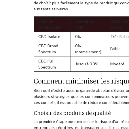
de choisir plus facilement le type de produit qui conv
aux tests salivaires.
Type de
Teneur en
Risque de
Produit CBD
THC
Positif
CBD Isolate
0%
Très Faibl
CBD Broad
0%
Faible
Spectrum
(normalement)
CBD Full
Jusqu’à 0.3%
Modéré
Spectrum
Comment minimiser les risques
Bien qu’il n’existe aucune garantie absolue d’éviter u
plusieurs stratégies que les consommateurs peuvent 
ces conseils, il est possible de réduire considérablem
Choisir des produits de qualité
La première étape pour minimiser le risque d’un résu
entreprises réputées et transparentes. Il est esse