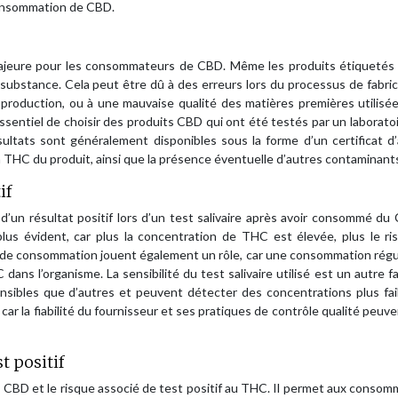
 consommation de CBD.
ajeure pour les consommateurs de CBD. Même les produits étiqueté
ubstance. Cela peut être dû à des erreurs lors du processus de fabric
 production, ou à une mauvaise qualité des matières premières utilisé
ssentiel de choisir des produits CBD qui ont été testés par un laboratoi
sultats sont généralement disponibles sous la forme d’un certificat d
 THC du produit, ainsi que la présence éventuelle d’autres contaminant
if
 d’un résultat positif lors d’un test salivaire après avoir consommé du
us évident, car plus la concentration de THC est élevée, plus le ri
é de consommation jouent également un rôle, car une consommation régu
ns l’organisme. La sensibilité du test salivaire utilisé est un autre f
nsibles que d’autres et peuvent détecter des concentrations plus fai
car la fiabilité du fournisseur et ses pratiques de contrôle qualité peuve
t positif
s CBD et le risque associé de test positif au THC. Il permet aux conso