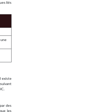
ues liés
 une
l existe
 suivant
HC.
 par des
 que les