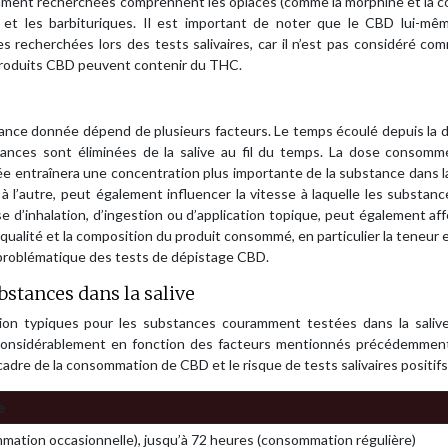
amment recherchées comprennent les opiacés (comme la morphine et la c
 et les barbituriques. Il est important de noter que le CBD lui-mêm
s recherchées lors des tests salivaires, car il n’est pas considéré c
 produits CBD peuvent contenir du THC.
stance donnée dépend de plusieurs facteurs. Le temps écoulé depuis la 
tances sont éliminées de la salive au fil du temps. La dose consomm
e entraînera une concentration plus importante de la substance dans la
à l’autre, peut également influencer la vitesse à laquelle les substan
e d’inhalation, d’ingestion ou d’application topique, peut également aff
a qualité et la composition du produit consommé, en particulier la teneur
problématique des tests de dépistage CBD.
bstances dans la salive
on typiques pour les substances couramment testées dans la salive.
 considérablement en fonction des facteurs mentionnés précédemment.
cadre de la consommation de CBD et le risque de tests salivaires positifs
e
mation occasionnelle), jusqu’à 72 heures (consommation régulière)