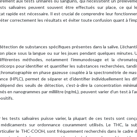
rairement aux tests urinaires ou sanguins, qui nécessitent un prélèvem
sts salivaires peuvent souvent être effectués sur place, ce qui l
tat rapide est nécessaire. Il est crucial de comprendre leur fonctionn
réter correctement les résultats et éviter toute confusion quant à l’im
 détection de substances spécifiques présentes dans la salive. L’échanti
l’on place sous la langue ou sur les joues pendant quelques minutes. 
de différentes méthodes, notamment l’immunodosage et la chromatog
icorps pour identifier et quantifier les substances recherchées, tandi
chromatographie en phase gazeuse couplée à la spectrométrie de mas
nce (HPLC), permet de séparer et d’identifier individuellement les di
 dépend des seuils de détection, c’est-à-dire la concentration minima
és en nanogrammes par millilitre (ng/mL), peuvent varier d’un test à l’a
ositifs.
es tests salivaires puisse varier, la plupart de ces tests sont conç
e médicaments sur ordonnance couramment utilisés. Le THC, la su
particulier le THC-COOH, sont fréquemment recherchés dans le cadre d