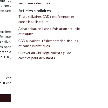
odéine),
sécurisée à découvrir
e n’est
Articles similaires
omme une
Tests salivaires CBD : expériences et
conseils utilisateurs
Achat tabac en ligne : législation actuelle
dernière
et risques
ée joue
CBD au volant : réglementation, risques
 salive.
et conseils pratiques
ces sont
ecter la
Cultiver du CBD légalement : guide
 en THC,
complet pour débutants
 Il est
 Il est
.