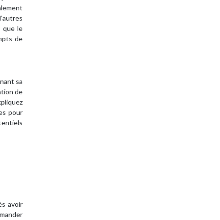
galement
’autres
r que le
empts de
rnant sa
ation de
xpliquez
es pour
tentiels
ès avoir
demander