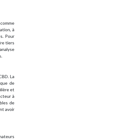
s comme
ation, à
es. Pour
re tiers
’analyse
s.
 CBD. La
sque de
lière et
acteur à
bles de
nt avoir
mmateurs