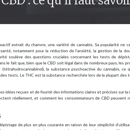
 CBD : ce qu’il faut savoi
ctif extrait du chanvre, une variété de cannabis. Sa popularité ne c
a santé, notamment pour la réduction de l’anxiété, la gestion de la do
arité soulève des questions cruciales concernant les tests de dépist
 dans le fait que, bien que le CBD soit légal dans de nombreux pays, les pr
tétrahydrocannabinol), la substance psychoactive du cannabis, ce q
s des tests. Le THC est la substance recherchée lors de la plupart des 
 les idées reçues et de fournir des informations claires et précises sur la
 détectent réellement, et comment les consommateurs de CBD peuvent n
s
istage de plus en plus courante en raison de leur simplicité d’utilisa