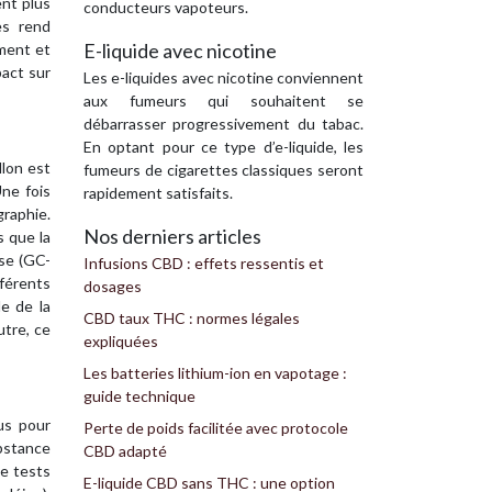
ent plus
conducteurs vapoteurs.
es rend
E-liquide avec nicotine
ement et
pact sur
Les e-liquides avec nicotine conviennent
aux fumeurs qui souhaitent se
débarrasser progressivement du tabac.
En optant pour ce type d’e-liquide, les
llon est
fumeurs de cigarettes classiques seront
Une fois
rapidement satisfaits.
raphie.
Nos derniers articles
s que la
se (GC-
Infusions CBD : effets ressentis et
fférents
dosages
le de la
CBD taux THC : normes légales
utre, ce
expliquées
Les batteries lithium-ion en vapotage :
guide technique
us pour
Perte de poids facilitée avec protocole
bstance
CBD adapté
e tests
E-liquide CBD sans THC : une option