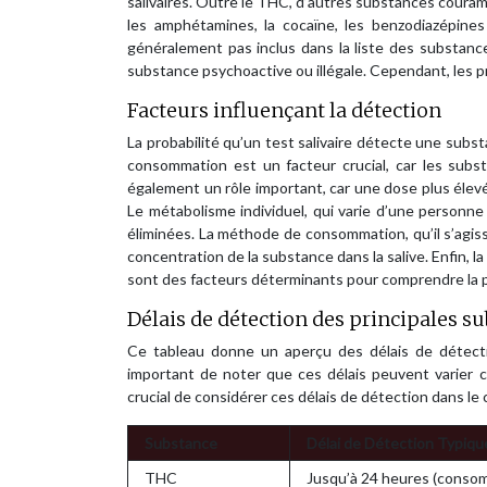
salivaires. Outre le THC, d’autres substances cour
les amphétamines, la cocaïne, les benzodiazépines
généralement pas inclus dans la liste des substance
substance psychoactive ou illégale. Cependant, les
Facteurs influençant la détection
La probabilité qu’un test salivaire détecte une sub
consommation est un facteur crucial, car les subs
également un rôle important, car une dose plus élevé
Le métabolisme individuel, qui varie d’une personne 
éliminées. La méthode de consommation, qu’il s’agiss
concentration de la substance dans la salive. Enfin, l
sont des facteurs déterminants pour comprendre la 
Délais de détection des principales su
Ce tableau donne un aperçu des délais de détecti
important de noter que ces délais peuvent varier
crucial de considérer ces délais de détection dans le 
Substance
Délai de Détection Typiqu
THC
Jusqu’à 24 heures (consom