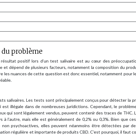
ur du problème
résultat positif lors d’un test salivaire est au cœur des préoccupat
le et dépend de plusieurs facteurs, notamment la composition du prod
dre les nuances de cette question est donc essentiel, notamment pour l
réable.
ests salivaires. Les tests sont principalement conçus pour détecter la 
 est illégale dans de nombreuses juridictions. Cependant, le problèm
ux qui sont légalement vendus, peuvent contenir des traces de THC. L
s à l’autre, mais elle est généralement de 0,2% ou 0,3%. Bien que ces
non psychoactives, elles peuvent néanmoins être détectées par de
mation régulière et importante de produits CBD. C’est pourquoi, il faut c