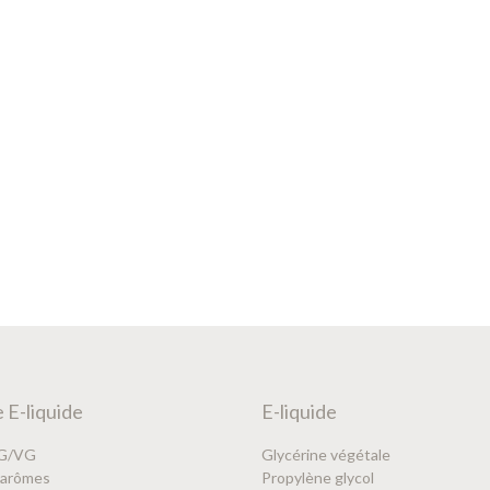
 E-liquide
E-liquide
PG/VG
Glycérine végétale
’arômes
Propylène glycol