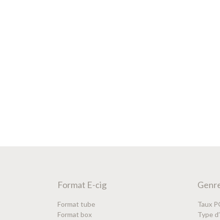
Format E-cig
Genre
Format tube
Taux 
Format box
Type d