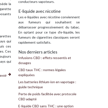
conducteurs vapoteurs.
ssède la
igarette
E-liquide avec nicotine
mposants
Les e-liquides avec nicotine conviennent
aux fumeurs qui souhaitent se
débarrasser progressivement du tabac.
En optant pour ce type d’e-liquide, les
garettes
fumeurs de cigarettes classiques seront
pays qui
rapidement satisfaits.
uis ces
ues. Ces
Nos derniers articles
oujours
Infusions CBD : effets ressentis et
ays qui
dosages
CBD taux THC : normes légales
expliquées
avoir
Les batteries lithium-ion en vapotage :
guide technique
Perte de poids facilitée avec protocole
CBD adapté
E-liquide CBD sans THC : une option