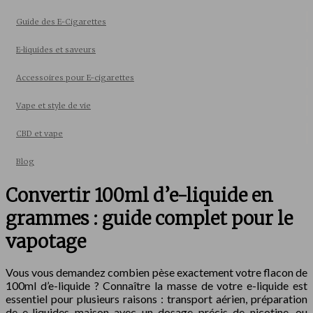
Guide des E-Cigarettes
E-liquides et saveurs
Accessoires pour E-cigarettes
Vape et style de vie
CBD et vape
Blog
Convertir 100ml d’e-liquide en
grammes : guide complet pour le
vapotage
Vous vous demandez combien pèse exactement votre flacon de
100ml d’e-liquide ? Connaître la masse de votre e-liquide est
essentiel pour plusieurs raisons : transport aérien, préparation
de e-liquides maison avec un dosage précis de nicotine, ou