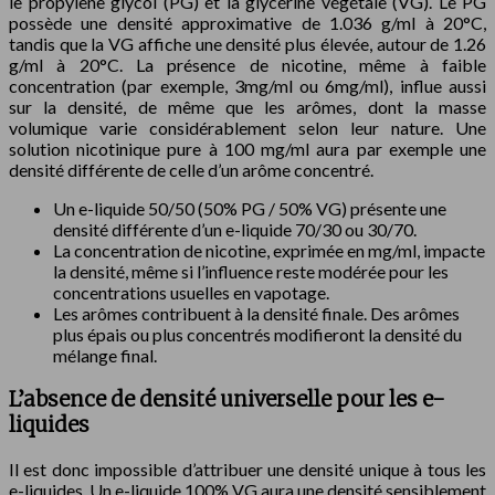
le propylène glycol (PG) et la glycérine végétale (VG). Le PG
possède une densité approximative de 1.036 g/ml à 20°C,
tandis que la VG affiche une densité plus élevée, autour de 1.26
g/ml à 20°C. La présence de nicotine, même à faible
concentration (par exemple, 3mg/ml ou 6mg/ml), influe aussi
sur la densité, de même que les arômes, dont la masse
volumique varie considérablement selon leur nature. Une
solution nicotinique pure à 100 mg/ml aura par exemple une
densité différente de celle d’un arôme concentré.
Un e-liquide 50/50 (50% PG / 50% VG) présente une
densité différente d’un e-liquide 70/30 ou 30/70.
La concentration de nicotine, exprimée en mg/ml, impacte
la densité, même si l’influence reste modérée pour les
concentrations usuelles en vapotage.
Les arômes contribuent à la densité finale. Des arômes
plus épais ou plus concentrés modifieront la densité du
mélange final.
L’absence de densité universelle pour les e-
liquides
Il est donc impossible d’attribuer une densité unique à tous les
e-liquides. Un e-liquide 100% VG aura une densité sensiblement