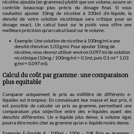
nicotine ajoutée (en grammes) plutôt que son volume, assure un
contrôle beaucoup plus précis du dosage final. Si vous
souhaitez ajouter 10mg de nicotine à 100ml d’e-liquide, la
densité de votre solution nicotinique sera critique pour un
dosage exact. Un calcul basé sur le poids vous offre une
meilleure précision qu’un calcul basé sur le volume.
Exemple: Une solution de nicotine à 100mg/ml a une
densité d’environ 1.03 g/ml. Pour ajouter 10mg de
nicotine, vous devrez utiliser environ 0.097 ml de solution
nicotinique (10mg / 100mg/ml = 0.1ml, puis 0.1 ml * 1.03
g/ml ≈ 0.097 ml).
Calcul du coût par gramme : une comparaison
plus equitable
Comparer uniquement le prix au millilitre de différents e-
liquides est trompeur. En connaissant leur masse et leur prix, il
est possible de calculer un prix au gramme, permettant une
comparaison plus objective entre des e-liquides ayant des
densités différentes. Un e-liquide plus dense, à volume égal,
pourra être moins cher au gramme qu’un e-liquide moins dense.
Exemple: E-liquide A : 100ml – 100g – 10€ Prix au gramme :