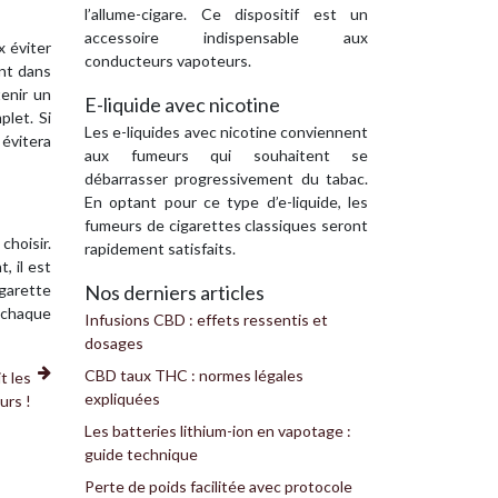
l’allume-cigare. Ce dispositif est un
accessoire indispensable aux
x éviter
conducteurs vapoteurs.
ent dans
tenir un
E-liquide avec nicotine
plet. Si
Les e-liquides avec nicotine conviennent
 évitera
aux fumeurs qui souhaitent se
débarrasser progressivement du tabac.
En optant pour ce type d’e-liquide, les
fumeurs de cigarettes classiques seront
choisir.
rapidement satisfaits.
, il est
igarette
Nos derniers articles
à chaque
Infusions CBD : effets ressentis et
dosages
CBD taux THC : normes légales
t les
expliquées
urs !
Les batteries lithium-ion en vapotage :
guide technique
Perte de poids facilitée avec protocole