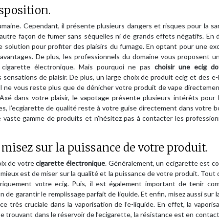
sposition.
 humaine. Cependant, il présente plusieurs dangers et risques pour la s
autre façon de fumer sans séquelles ni de grands effets négatifs. En 
e solution pour profiter des plaisirs du fumage. En optant pour une ex
 avantages. De plus, les professionnels du domaine vous proposent un
cigarette électronique. Mais pourquoi ne pas
choisir une ecig d
ensations de plaisir. De plus, un large choix de produit ecig et des e-
Il ne vous reste plus que de dénicher votre produit de vape directemen
Axé dans votre plaisir, le vapotage présente plusieurs intérêts pour 
mes, l’ecgiarette de qualité reste à votre guise directement dans votre 
ne vaste gamme de produits et n’hésitez pas à contacter les professio
: misez sur la puissance de votre produit.
oix de votre
cigarette électronique
. Généralement, un ecigarette est c
mieux est de miser sur la qualité et la puissance de votre produit. Tout 
lectriquement votre ecig. Puis, il est également important de tenir c
n de garantir le remplissage parfait de liquide. Et enfin, misez aussi sur 
ce très cruciale dans la vaporisation de l’e-liquide. En effet, la vaporis
Se trouvant dans le réservoir de l’ecigarette, la résistance est en contact