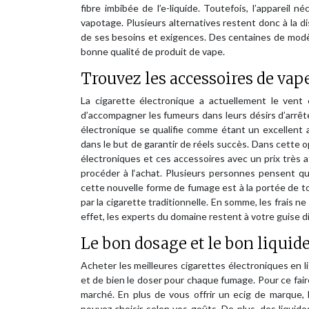
fibre imbibée de l’e-liquide. Toutefois, l’appareil 
vapotage. Plusieurs alternatives restent donc à la d
de ses besoins et exigences. Des centaines de modèle
bonne qualité de produit de vape.
Trouvez les accessoires de vape
La cigarette électronique a actuellement le vent
d’accompagner les fumeurs dans leurs désirs d’arrê
électronique se qualifie comme étant un excellent al
dans le but de garantir de réels succès. Dans cette 
électroniques et ces accessoires avec un prix très att
procéder à l‘achat. Plusieurs personnes pensent que
cette nouvelle forme de fumage est à la portée de tou
par la cigarette traditionnelle. En somme, les frais n
effet, les experts du domaine restent à votre guise d
Le bon dosage et le bon liquide 
Acheter les meilleures cigarettes électroniques en lig
et de bien le doser pour chaque fumage. Pour ce fair
marché. En plus de vous offrir un ecig de marque, 
pouvez choisir selon vos goûts. De plus, des liqui