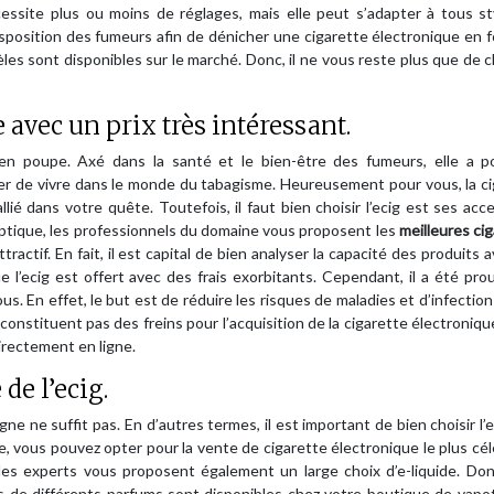
nécessite plus ou moins de réglages, mais elle peut s’adapter à tous s
isposition des fumeurs afin de dénicher une cigarette électronique en 
s sont disponibles sur le marché. Donc, il ne vous reste plus que de ch
 avec un prix très intéressant.
 en poupe. Axé dans la santé et le bien-être des fumeurs, elle a p
ter de vivre dans le monde du tabagisme. Heureusement pour vous, la c
lié dans votre quête. Toutefois, il faut bien choisir l’ecig est ses acc
optique, les professionnels du domaine vous proposent les
meilleures ci
ractif. En fait, il est capital de bien analyser la capacité des produits 
 l’ecig est offert avec des frais exorbitants. Cependant, il a été pr
s. En effet, le but est de réduire les risques de maladies et d’infectio
e constituent pas des freins pour l’acquisition de la cigarette électroniqu
irectement en ligne.
de l’ecig.
ne ne suffit pas. En d’autres termes, il est important de bien choisir l’e
e, vous pouvez opter pour la vente de cigarette électronique le plus cé
les experts vous proposent également un large choix d’e-liquide. Don
des de différents parfums sont disponibles chez votre boutique de vap