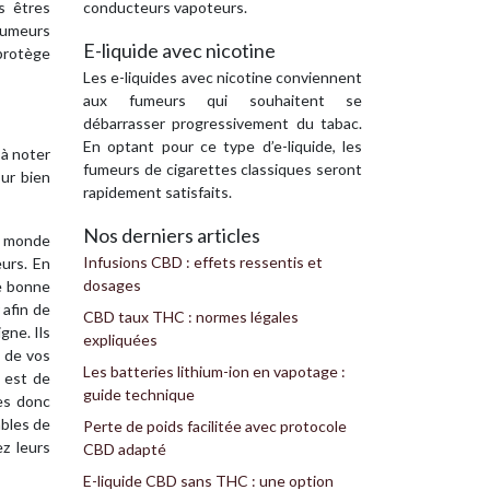
conducteurs vapoteurs.
s êtres
 fumeurs
E-liquide avec nicotine
 protège
Les e-liquides avec nicotine conviennent
aux fumeurs qui souhaitent se
débarrasser progressivement du tabac.
En optant pour ce type d’e-liquide, les
 à noter
fumeurs de cigarettes classiques seront
ur bien
rapidement satisfaits.
Nos derniers articles
e monde
Infusions CBD : effets ressentis et
eurs. En
dosages
de bonne
 afin de
CBD taux THC : normes légales
gne. Ils
expliquées
n de vos
Les batteries lithium-ion en vapotage :
t est de
guide technique
tes donc
ables de
Perte de poids facilitée avec protocole
z leurs
CBD adapté
E-liquide CBD sans THC : une option