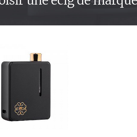
hoisir une ecig de marq