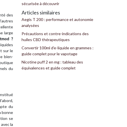
sécurisée à découvrir
Articles similaires
anté des
Aegis T 200 : performance et autonomie
d’autres
analysées
cellente
e large
Précautions et contre-indications des
otmod ?
huiles CBD thérapeutiques
liquides
Convertir 100ml d’e-liquide en grammes :
t sur le
guide complet pour le vapotage
le bien-
Nicotine puff 2 en mg : tableau des
boutique
équivalences et guide complet
nnels du
onstitué
d’abord,
ompte du
la bonne
ation se
 avec la