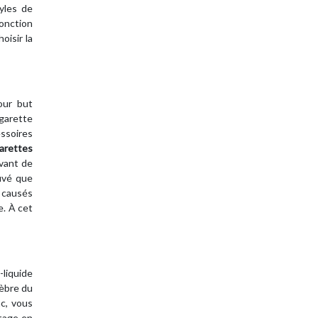
tyles de
fonction
oisir la
our but
igarette
essoires
garettes
avant de
ouvé que
n causés
e. À cet
-liquide
lèbre du
c, vous
otage en