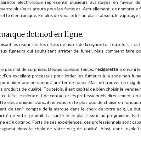
garette électronique représente plusieurs avantages en faveur de
présente plusieurs atouts pour les fumeurs. Actuellement, de nombreux
ette électronique. En plus de vous offrir un plaisir absolu, le vapotage
 marque dotmod en ligne.
isant les risques et les effets néfastes de la cigarette. Toutefois, il est
 aux fumeurs qui souhaitent arrêter de fumer. Mais comment faire po
e pas mal de surprises. Depuis quelque temps, l’
ecigarette
a envahi l
t d’un excellent processus pour initier les fumeurs à la zone non-fum
e pour aider une personne à arrêter de fumer. Mais où trouver un ecig 
s produits de qualité. Toutefois, il est capital de bien choisir le vendeur
ce faire, le mieux est de contacter les professionnels directement en li
te électronique. Donc, il ne vous reste plus que de choisir en fonctio
rtant de tenir compte de la marque dans le choix de votre ecig. Le bu
cacité de votre produit. La santé et le plaisir sont au programme. Fai
une ecig dotmod
. Forts de ses expériences, ces professionnels sont cap
agnent dans le choix de votre ecig de qualité. Ainsi, donc, exploite