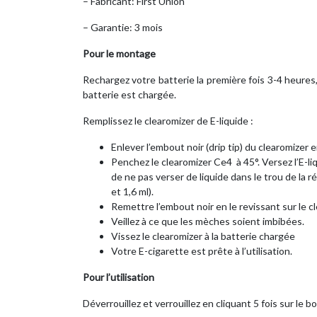
– Fabricant: First Union
– Garantie: 3 mois
Pour le montage
Rechargez votre batterie la première fois 3-4 heures,
batterie est chargée.
Remplissez le clearomizer de E-liquide :
Enlever l’embout noir (drip tip) du clearomizer e
Penchez le clearomizer Ce4 à 45°. Versez l’E-li
de ne pas verser de liquide dans le trou de la 
et 1,6 ml).
Remettre l’embout noir en le revissant sur le c
Veillez à ce que les mèches soient imbibées.
Vissez le clearomizer à la batterie chargée
Votre E-cigarette est prête à l’utilisation.
Pour l’utilisation
Déverrouillez et verrouillez en cliquant 5 fois sur le b