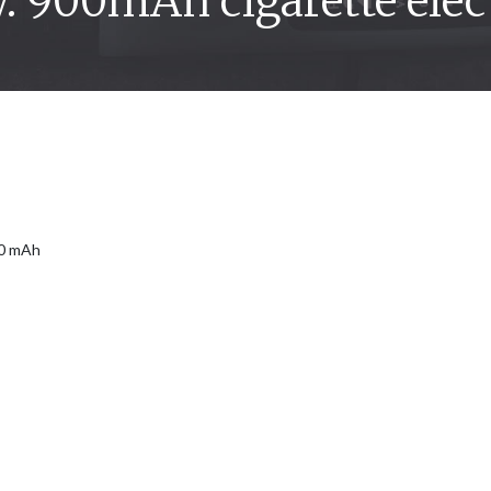
V. 900mAh cigarette éle
00 mAh