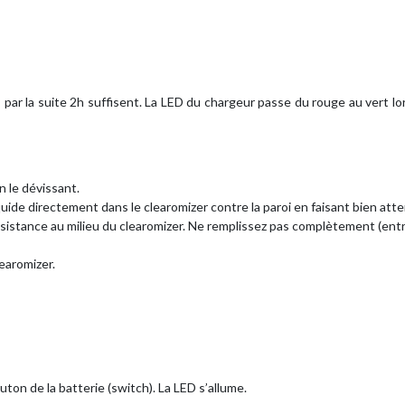
 par la suite 2h suffisent. La LED du chargeur passe du rouge au vert lo
n le dévissant.
quide directement dans le clearomizer contre la paroi en faisant bien att
résistance au milieu du clearomizer. Ne remplissez pas complètement (ent
learomizer.
outon de la batterie (switch). La LED s’allume.