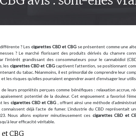
CBG avis : sont-elles vr
 différente ? Les
cigarettes CBD et CBG
se présentent comme une alte
romesses ? Le marché florissant des produits dérivés du chanvre conn
par l’intérêt grandissant des consommateurs pour le cannabidiol (CBD
e, les
cigarettes CBD et CBG
captivent l’attention, se positionnant c
contenant du tabac. Néanmoins, il est primordial de comprendre leur com
 et les risques qu’elles pourraient engendrer avant d’envisager leur utilis
de leurs propriétés perçues comme bénéfiques : relaxation accrue, ré
n apaisement potentiel de la douleur. Cet engouement a favorisé l’ém
nt les
cigarettes CBD et CBG
, offrant ainsi une méthode d’administrat
ui connaissent déjà l’acte de fumer. L’industrie du CBD représentait un
2023. Nous allons explorer minutieusement ces
cigarettes CBD et 
u’à leur efficacité véritable.
 et CBG