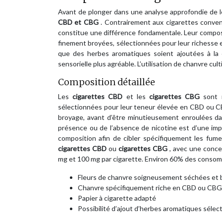
Avant de plonger dans une analyse approfondie de leu
CBD et CBG
. Contrairement aux cigarettes conven
constitue une différence fondamentale. Leur compos
finement broyées, sélectionnées pour leur richesse e
que des herbes aromatiques soient ajoutées à la c
sensorielle plus agréable. L’utilisation de chanvre c
Composition détaillée
Les
cigarettes CBD
et les
cigarettes CBG
sont 
sélectionnées pour leur teneur élevée en CBD ou CB
broyage, avant d’être minutieusement enroulées dan
présence ou de l’absence de nicotine est d’une impo
composition afin de cibler spécifiquement les fum
cigarettes CBD
ou
cigarettes CBG
, avec une conce
mg et 100 mg par cigarette. Environ 60% des consomm
Fleurs de chanvre soigneusement séchées et 
Chanvre spécifiquement riche en CBD ou CBG
Papier à cigarette adapté
Possibilité d’ajout d’herbes aromatiques séle