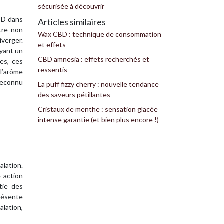
sécurisée à découvrir
CBD dans
Articles similaires
tre non
Wax CBD : technique de consommation
iverger.
et effets
ayant un
CBD amnesia : effets recherchés et
es, ces
ressentis
 l’arôme
 reconnu
La puff fizzy cherry : nouvelle tendance
des saveurs pétillantes
Cristaux de menthe : sensation glacée
intense garantie (et bien plus encore !)
alation.
 action
tie des
présente
alation,