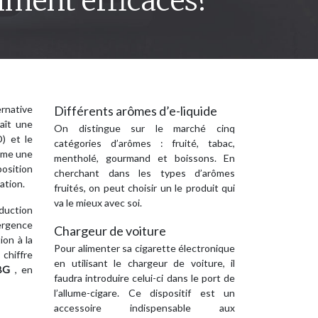
aiment efficaces?
rnative
Différents arômes d’e-liquide
aît une
On distingue sur le marché cinq
) et le
catégories d’arômes : fruité, tabac,
omme une
mentholé, gourmand et boissons. En
position
cherchant dans les types d’arômes
ation.
fruités, on peut choisir un le produit qui
va le mieux avec soi.
duction
ergence
Chargeur de voiture
ion à la
Pour alimenter sa cigarette électronique
 chiffre
en utilisant le chargeur de voiture, il
CBG
, en
faudra introduire celui-ci dans le port de
l’allume-cigare. Ce dispositif est un
accessoire indispensable aux