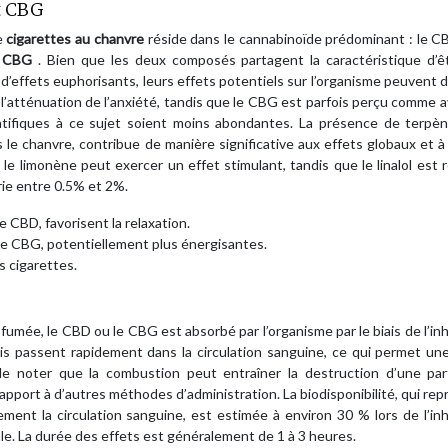
et CBG
e
cigarettes au chanvre
réside dans le cannabinoïde prédominant : le 
s CBG
. Bien que les deux composés partagent la caractéristique d’ê
 d’effets euphorisants, leurs effets potentiels sur l’organisme peuvent d
l’atténuation de l’anxiété, tandis que le CBG est parfois perçu comme 
entifiques à ce sujet soient moins abondantes. La présence de terpèn
e chanvre, contribue de manière significative aux effets globaux et à
 le limonène peut exercer un effet stimulant, tandis que le linalol est
rie entre 0.5% et 2%.
 CBD, favorisent la relaxation.
e CBG, potentiellement plus énergisantes.
s cigarettes.
 fumée, le CBD ou le CBG est absorbé par l’organisme par le biais de l’inh
s passent rapidement dans la circulation sanguine, ce qui permet une
 de noter que la combustion peut entraîner la destruction d’une par
 rapport à d’autres méthodes d’administration. La biodisponibilité, qui re
ent la circulation sanguine, est estimée à environ 30 % lors de l’inh
ale. La durée des effets est généralement de 1 à 3 heures.