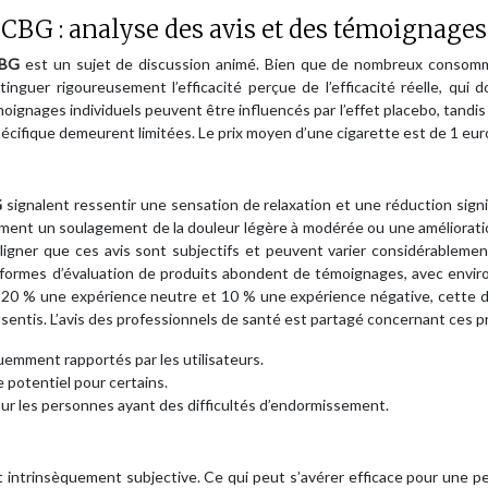
t CBG : analyse des avis et des témoignages
 CBG
est un sujet de discussion animé. Bien que de nombreux consom
tinguer rigoureusement l’efficacité perçue de l’efficacité réelle, qui d
oignages individuels peuvent être influencés par l’effet placebo, tandis
cifique demeurent limitées. Le prix moyen d’une cigarette est de 1 eur
G
signalent ressentir une sensation de relaxation et une réduction signi
ement un soulagement de la douleur légère à modérée ou une améliorati
uligner que ces avis sont subjectifs et peuvent varier considérableme
teformes d’évaluation de produits abondent de témoignages, avec envi
e, 20 % une expérience neutre et 10 % une expérience négative, cette 
ssentis. L’avis des professionnels de santé est partagé concernant ces p
quemment rapportés par les utilisateurs.
 potentiel pour certains.
our les personnes ayant des difficultés d’endormissement.
st intrinsèquement subjective. Ce qui peut s’avérer efficace pour une 