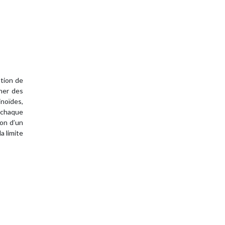
ation de
îner des
inoïdes,
à chaque
son d’un
a limite