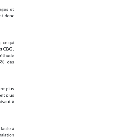
ages et
ont donc
, ce qui
es CBG
,
 méthode
45% des
nt plus
ent plus
uivaut à
acile à
halation