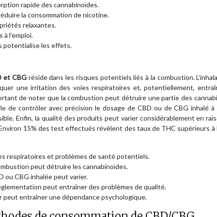
orption rapide des cannabinoïdes.
 réduire la consommation de nicotine.
priétés relaxantes.
 à l’emploi.
potentialise les effets.
BD et CBG
réside dans les risques potentiels liés à la combustion. L’inhal
er une irritation des voies respiratoires et, potentiellement, entra
portant de noter que la combustion peut détruire une partie des cannab
fficile de contrôler avec précision le dosage de CBD ou de CBG inhalé 
ible. Enfin, la qualité des produits peut varier considérablement en rai
nviron 15% des test effectués révèlent des taux de THC supérieurs à l
ies respiratoires et problèmes de santé potentiels.
combustion peut détruire les cannabinoïdes.
BD ou CBG inhalée peut varier.
réglementation peut entraîner des problèmes de qualité.
 peut entraîner une dépendance psychologique.
éthodes de consommation de CBD/CBG