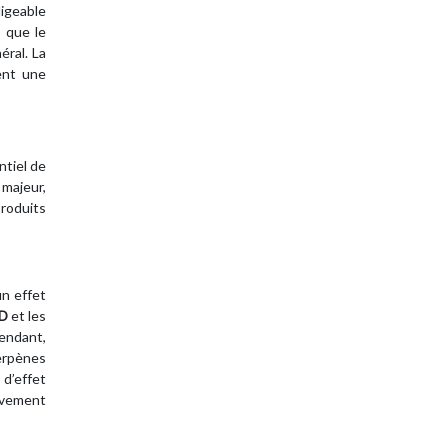
ligeable
s que le
éral. La
ent une
ntiel de
 majeur,
produits
un effet
BD
et les
pendant,
terpènes
d’effet
tivement