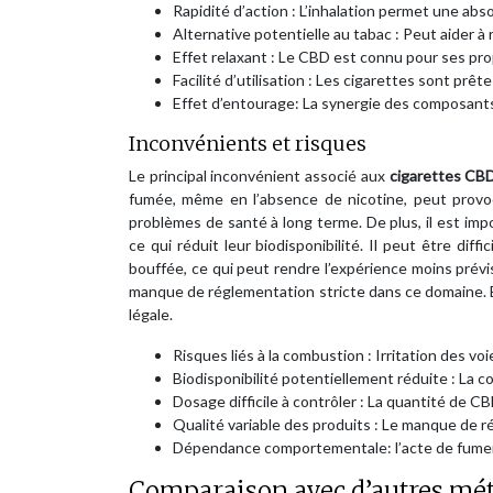
Rapidité d’action : L’inhalation permet une abs
Alternative potentielle au tabac : Peut aider à
Effet relaxant : Le CBD est connu pour ses pro
Facilité d’utilisation : Les cigarettes sont prêtes
Effet d’entourage: La synergie des composants 
Inconvénients et risques
Le principal inconvénient associé aux
cigarettes C
fumée, même en l’absence de nicotine, peut provoqu
problèmes de santé à long terme. De plus, il est im
ce qui réduit leur biodisponibilité. Il peut être di
bouffée, ce qui peut rendre l’expérience moins prévis
manque de réglementation stricte dans ce domaine. E
légale.
Risques liés à la combustion : Irritation des vo
Biodisponibilité potentiellement réduite : La 
Dosage difficile à contrôler : La quantité de C
Qualité variable des produits : Le manque de 
Dépendance comportementale: l’acte de fumer
Comparaison avec d’autres m