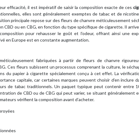
r efficacité, il est impératif de saisir la composition exacte de ces
ci
tionnelles, elles sont généralement exemptes de tabac et de nicotine
ition principale repose sur des fleurs de chanvre méticuleusement sé
n CBD ou en CBG, en fonction du type spécifique de cigarette. Il arrive
omposition pour rehausser le goût et l’odeur, offrant ainsi une exp
ultivé en Europe est en constante augmentation.
méticuleusement fabriquées à partir de fleurs de chanvre rigoure
G. Ces fleurs subissent un processus comprenant la culture, le sécha
s du papier à cigarette spécialement conçu à cet effet. La vérificati
rtance capitale, car certaines marques peuvent choisir d’en inclure d
eurs de tabac traditionnels. Un paquet typique peut contenir entre 1
ntration de CBD ou de CBG qui peut varier, se situant généralement e
ateurs vérifient la composition avant d’acheter.
broyées
ctionnées