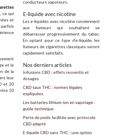
conducteurs vapoteurs.
garettes
E-liquide avec nicotine
, ce qui
chées et
Les e-liquides avec nicotine conviennent
 parfois
aux fumeurs qui souhaitent se
érience
débarrasser progressivement du tabac.
En optant pour ce type d’e-liquide, les
fumeurs de cigarettes classiques seront
rapidement satisfaits.
usement
Nos derniers articles
ge et le
on de la
Infusions CBD : effets ressentis et
ans leur
dosages
0 et 20
CBD taux THC : normes légales
ntre 50
expliquées
Les batteries lithium-ion en vapotage :
guide technique
Perte de poids facilitée avec protocole
CBD adapté
E-liquide CBD sans THC : une option