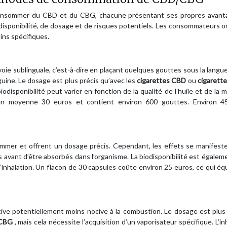
 consommer du CBD et du CBG, chacune présentant ses propres avant
odisponibilité, de dosage et de risques potentiels. Les consommateurs 
ins spécifiques.
ie sublinguale, c’est-à-dire en plaçant quelques gouttes sous la langue
guine. Le dosage est plus précis qu’avec les
cigarettes CBD
ou
cigarett
iodisponibilité peut varier en fonction de la qualité de l’huile et de la
 en moyenne 30 euros et contient environ 600 gouttes. Environ 
mmer et offrent un dosage précis. Cependant, les effets se manifeste
 avant d’être absorbés dans l’organisme. La biodisponibilité est égalem
 l’inhalation. Un flacon de 30 capsules coûte environ 25 euros, ce qui éq
e potentiellement moins nocive à la combustion. Le dosage est plus f
 CBG
, mais cela nécessite l’acquisition d’un vaporisateur spécifique. L’in