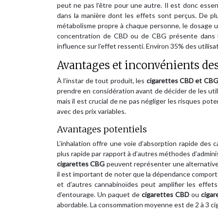
peut ne pas l’être pour une autre. Il est donc essen
dans la manière dont les effets sont perçus. De plus
métabolisme propre à chaque personne, le dosage utili
concentration de CBD ou de CBG présente dans la
influence sur l’effet ressenti. Environ 35% des util
Avantages et inconvénients de
À l’instar de tout produit, les
cigarettes CBD et CB
prendre en considération avant de décider de les uti
mais il est crucial de ne pas négliger les risques po
avec des prix variables.
Avantages potentiels
L’inhalation offre une voie d’absorption rapide des 
plus rapide par rapport à d’autres méthodes d’adminis
cigarettes CBG
peuvent représenter une alternative 
il est important de noter que la dépendance comporte
et d’autres cannabinoïdes peut amplifier les eff
d’entourage. Un paquet de
cigarettes CBD
ou
ciga
abordable. La consommation moyenne est de 2 à 3 cig