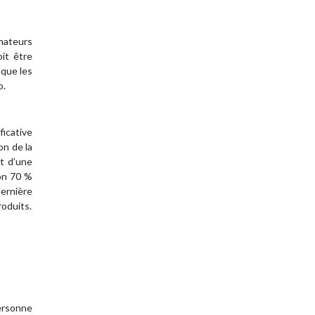
mateurs
oit être
 que les
o.
ficative
on de la
nt d’une
ron 70 %
dernière
roduits.
personne