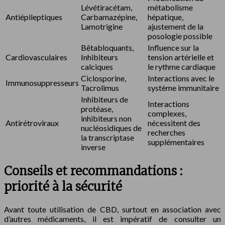
Lévétiracétam,
métabolisme
Antiépileptiques
Carbamazépine,
hépatique,
Lamotrigine
ajustement de la
posologie possible
Bêtabloquants,
Influence sur la
Cardiovasculaires
Inhibiteurs
tension artérielle et
calciques
le rythme cardiaque
Ciclosporine,
Interactions avec le
Immunosuppresseurs
Tacrolimus
système immunitaire
Inhibiteurs de
Interactions
protéase,
complexes,
inhibiteurs non
Antirétroviraux
nécessitent des
nucléosidiques de
recherches
la transcriptase
supplémentaires
inverse
Conseils et recommandations :
priorité à la sécurité
Avant toute utilisation de CBD, surtout en association avec
d’autres médicaments, il est impératif de consulter un