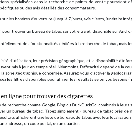
ations spécialisées dans la recherche de points de vente pourraient of
 spécifiques ou des avis détaillés des consommateurs.
ur les horaires d’ouverture (jusqu’à 7 jours), avis clients, itinéraire inté
éal pour trouver un bureau de tabac sur votre trajet, disponible sur Androi
ntiellement des fonctionnalités dédiées à la recherche de tabac, mais le
icité d’utilisation, leur précision géographique, et la disponibilité d’info
vent mis à jour en temps réel. Néanmoins, l’efficacité dépend de la co
 la zone géographique concernée. Assurez-vous d’activer la géolocalisa
z les filtres disponibles pour affiner les résultats selon vos besoins (h
en ligne pour trouver des cigarettes
rs de recherche comme Google, Bing ou DuckDuckGo, combinés à leurs s
ouver un bureau de tabac. Tapez simplement « bureau de tabac près de 
résultats afficheront une liste de bureaux de tabac avec leur localisation
 une adresse, un code postal, ou un quartier.