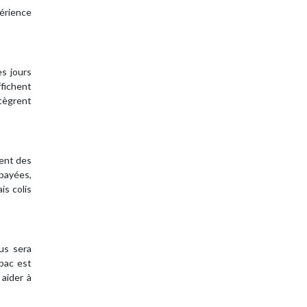
périence
es jours
ffichent
tègrent
vent des
épayées,
is colis
us sera
abac est
aider à