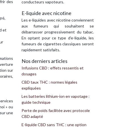
frir des
conducteurs vapoteurs.
E-liquide avec nicotine
gré,
Les e-liquides avec nicotine conviennent
aux fumeurs qui souhaitent se
d et
débarrasser progressivement du tabac.
En optant pour ce type d’e-liquide, les
ur
fumeurs de cigarettes classiques seront
rapidement satisfaits.
rmations
Nos derniers articles
uverture
Infusions CBD : effets ressentis et
tion sur
dosages
oraires,
CBD taux THC : normes légales
expliquées
Les batteries lithium-ion en vapotage :
ervices
guide technique
moi » ou
Perte de poids facilitée avec protocole
 sur une
CBD adapté
E-liquide CBD sans THC : une option