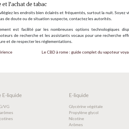
 et l’achat de tabac
égiez les endroits bien éclairés et fréquentés, surtout la nuit. Soyez vi
as de doute ou de situation suspecte, contactez les autorités.
ement est facilité par les nombreuses options technologiques disp
 moteurs de recherche et les assistants vocaux pour une recherche eff
rture et de respecter les réglementations.
érience
Le CBD à rome : guide complet du vapoteur voy
 E-liquide
E-liquide
PG/VG
Glycérine végétale
’arômes
Propylène glycol
cotines
Nicotine
Arômes