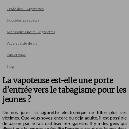
Guide des E-Cigarettes
E-liquides et saveurs
Accessoires pour E-cigarettes
Vape et style de vie
CBD et vape
Blog
La vapoteuse est-elle une porte
d’entrée vers le tabagisme pour les
jeunes ?
De nos jours, la cigarette électronique ne filtre plus ses
victimes. Que vous soyez encore ou déjà adulte, il est possible
de passer par le fait d’utiliser l’e-cigarette. Il y a des gens qui
disent que la vapoteuse facilite l’entrée surtout des jeunes dans