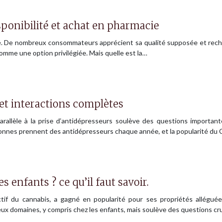
isponibilité et achat en pharmacie
té. De nombreux consommateurs apprécient sa qualité supposée et reche
omme une option privilégiée. Mais quelle est la…
 et interactions complètes
 parallèle à la prise d’antidépresseurs soulève des questions import
ersonnes prennent des antidépresseurs chaque année, et la popularité d
s enfants ? ce qu’il faut savoir.
if du cannabis, a gagné en popularité pour ses propriétés alléguées
eux domaines, y compris chez les enfants, mais soulève des questions cr