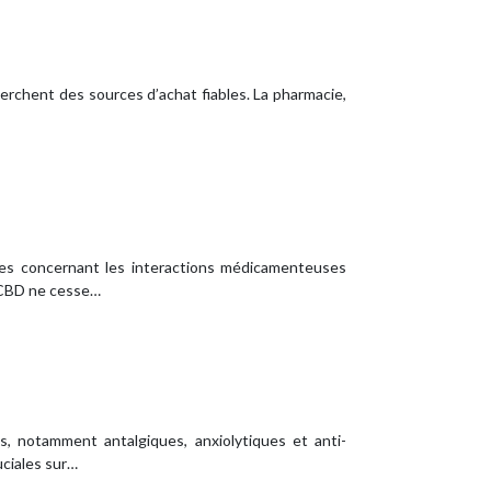
rchent des sources d’achat fiables. La pharmacie,
antes concernant les interactions médicamenteuses
u CBD ne cesse…
, notamment antalgiques, anxiolytiques et anti-
uciales sur…